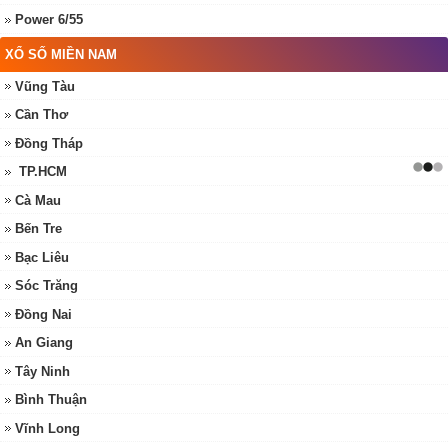
Power 6/55
XỔ SỐ MIỀN NAM
Vũng Tàu
Cần Thơ
Đồng Tháp
TP.HCM
Cà Mau
Bến Tre
Bạc Liêu
Sóc Trăng
Đồng Nai
An Giang
Tây Ninh
Bình Thuận
Vĩnh Long