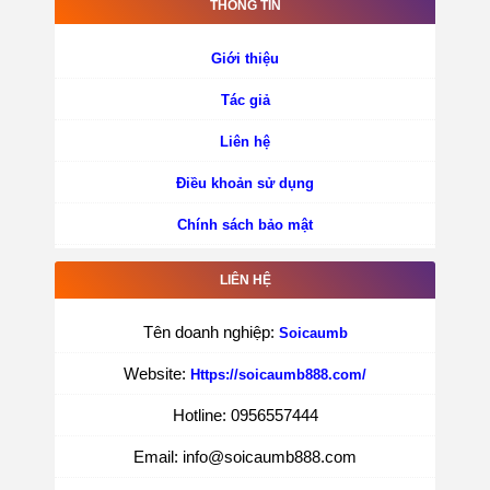
THÔNG TIN
Giới thiệu
Tác giả
Liên hệ
Điều khoản sử dụng
Chính sách bảo mật
LIÊN HỆ
Tên doanh nghiệp:
Soicaumb
Website:
Https://soicaumb888.com/
Hotline: 0956557444
Email:
info@soicaumb888.com