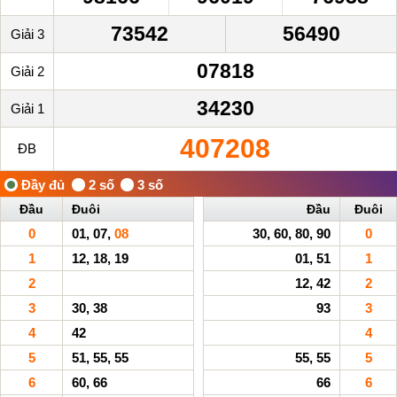
73542
56490
Giải 3
07818
Giải 2
34230
Giải 1
407208
ĐB
Đầu
Đuôi
Đầu
Đuôi
0
01, 07,
08
30, 60, 80, 90
0
1
12, 18, 19
01, 51
1
2
12, 42
2
3
30, 38
93
3
4
42
4
5
51, 55, 55
55, 55
5
6
60, 66
66
6