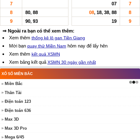
7
07
7
8
80, 88
08
, 18, 38, 88
8
9
90, 93
19
9
⇒ Ngoài ra bạn có thể xem thêm:
Xem thêm
thống kê lô gan Tiền Giang
Mời bạn
hôm nay để lấy hên
quay thử Miền Nam
Xem thêm
kết quả XSMN
Xem bảng kết quả
XSMN 30 ngày gần nhất
XỔ SỐ MIỀN BẮC
Miền Bắc
Thần Tài
Điện toán 123
Điện toán 636
Max 3D
Max 3D Pro
Mega 6/45