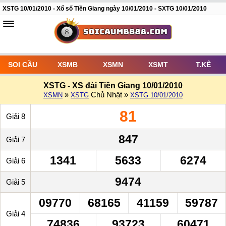
XSTG 10/01/2010 - Xổ số Tiền Giang ngày 10/01/2010 - SXTG 10/01/2010
SOI CẦU
XSMB
XSMN
XSMT
T.KÊ
XSTG - XS đài Tiền Giang 10/01/2010
»
Chủ Nhật »
XSMN
XSTG
XSTG 10/01/2010
81
Giải 8
847
Giải 7
1341
5633
6274
Giải 6
9474
Giải 5
09770
68165
41159
59787
Giải 4
74836
93723
60471