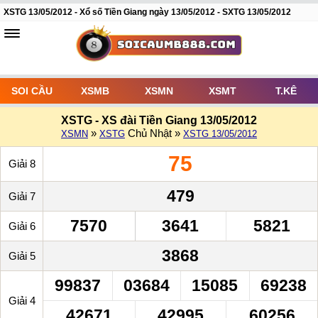
XSTG 13/05/2012 - Xổ số Tiền Giang ngày 13/05/2012 - SXTG 13/05/2012
SOI CẦU
XSMB
XSMN
XSMT
T.KÊ
XSTG - XS đài Tiền Giang 13/05/2012
»
Chủ Nhật »
XSMN
XSTG
XSTG 13/05/2012
75
Giải 8
479
Giải 7
7570
3641
5821
Giải 6
3868
Giải 5
99837
03684
15085
69238
Giải 4
42671
42995
60256