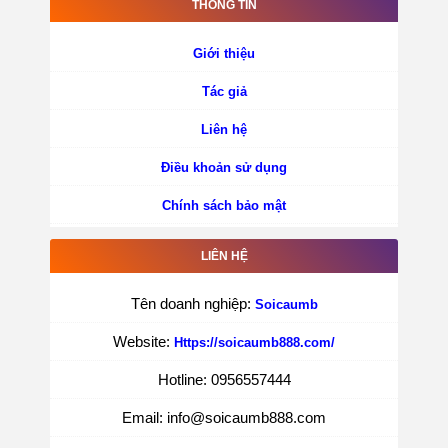
THÔNG TIN
Giới thiệu
Tác giả
Liên hệ
Điều khoản sử dụng
Chính sách bảo mật
LIÊN HỆ
Tên doanh nghiệp:
Soicaumb
Website:
Https://soicaumb888.com/
Hotline: 0956557444
Email:
info@soicaumb888.com