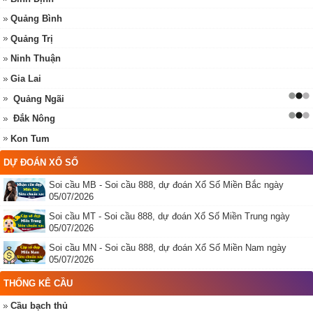
Quảng Bình
Quảng Trị
Ninh Thuận
Gia Lai
Quảng Ngãi
Đắk Nông
Kon Tum
DỰ ĐOÁN XỔ SỐ
Soi cầu MB - Soi cầu 888, dự đoán Xổ Số Miền Bắc ngày
05/07/2026
Soi cầu MT - Soi cầu 888, dự đoán Xổ Số Miền Trung ngày
05/07/2026
Soi cầu MN - Soi cầu 888, dự đoán Xổ Số Miền Nam ngày
05/07/2026
THỐNG KÊ CẦU
Cầu bạch thủ