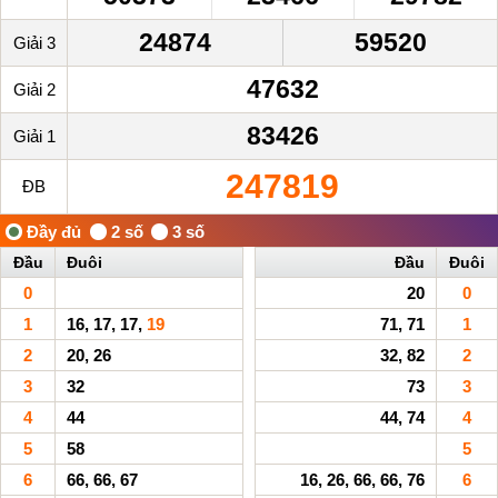
24874
59520
Giải 3
47632
Giải 2
83426
Giải 1
247819
ĐB
Đầu
Đuôi
Đầu
Đuôi
0
20
0
1
16, 17, 17,
19
71, 71
1
2
20, 26
32, 82
2
3
32
73
3
4
44
44, 74
4
5
58
5
6
66, 66, 67
16, 26, 66, 66, 76
6