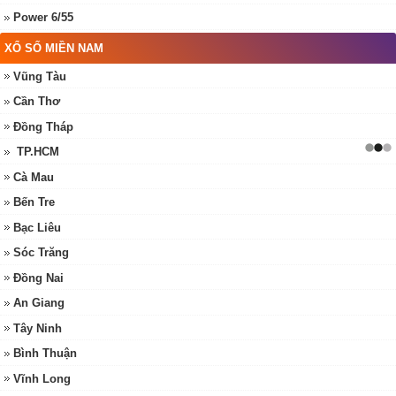
Power 6/55
XỔ SỐ MIỀN NAM
Vũng Tàu
Cần Thơ
Đồng Tháp
TP.HCM
Cà Mau
Bến Tre
Bạc Liêu
Sóc Trăng
Đồng Nai
An Giang
Tây Ninh
Bình Thuận
Vĩnh Long