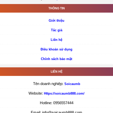
THÔNG TIN
Giới thiệu
Tác giả
Liên hệ
Điều khoản sử dụng
Chính sách bảo mật
LIÊN HỆ
Tên doanh nghiệp:
Soicaumb
Website:
Https://soicaumb888.com/
Hotline: 0956557444
Email:
info@soicaumb888.com