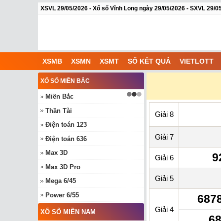
XSVL 29/05/2026 - Xổ số Vĩnh Long ngày 29/05/2026 - SXVL 29/0
XSMB
XSMN
XSMT
SỔ KẾT QUẢ
VIETLOTT
XỔ SỐ MIỀN BẮC
Miền Bắc
Thần Tài
Giải 8
Điện toán 123
Giải 7
Điện toán 636
Max 3D
9
Giải 6
Max 3D Pro
Giải 5
Mega 6/45
Power 6/55
687
Giải 4
XỔ SỐ MIỀN NAM
6