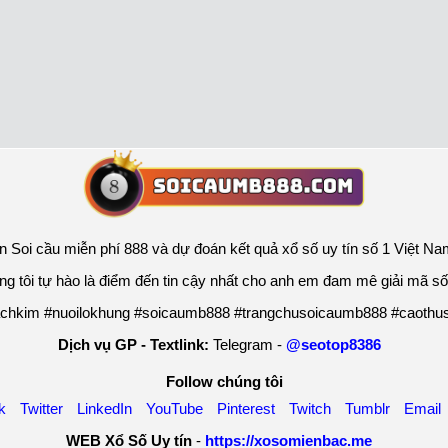
n Soi cầu miễn phí 888 và dự đoán kết quả xổ số uy tín số 1 Việt N
g tôi tự hào là điểm đến tin cậy nhất cho anh em đam mê giải mã s
achkim #nuoilokhung #soicaumb888 #trangchusoicaumb888 #caoth
Dịch vụ GP - Textlink:
Telegram -
@seotop8386
Follow chúng tôi
k
Twitter
LinkedIn
YouTube
Pinterest
Twitch
Tumblr
Email
WEB Xổ Số Uy tín
-
https://xosomienbac.me