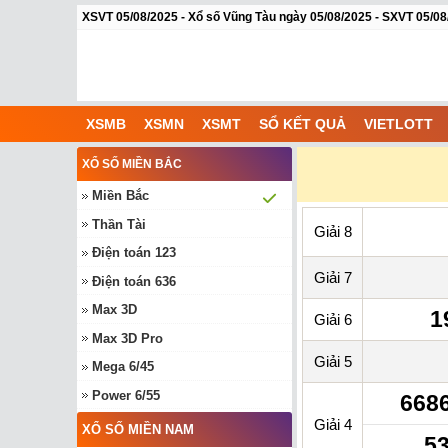
XSVT 05/08/2025 - Xổ số Vũng Tàu ngày 05/08/2025 - SXVT 05/08
XSMB
XSMN
XSMT
SỔ KẾT QUẢ
VIETLOTT
XỔ SỐ MIỀN BẮC
Miền Bắc
Thần Tài
Giải 8
Điện toán 123
Giải 7
Điện toán 636
Max 3D
1
Giải 6
Max 3D Pro
Giải 5
Mega 6/45
Power 6/55
668
Giải 4
XỔ SỐ MIỀN NAM
5