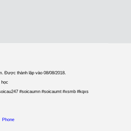
am. Được thành lập vào 08/08/2018.
ố học
usoicau247 #soicaumn #soicaumt #xsmb #kqxs
Phone