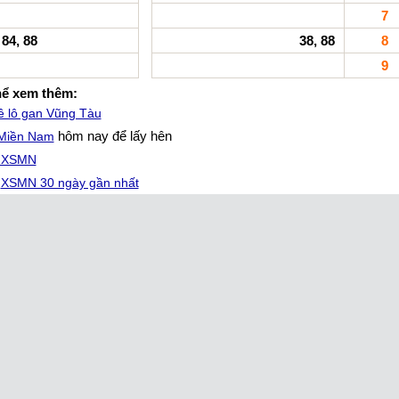
7
 84, 88
38, 88
8
9
hể xem thêm:
ê lô gan Vũng Tàu
hôm nay để lấy hên
 Miền Nam
ả XSMN
ả
XSMN 30 ngày gần nhất