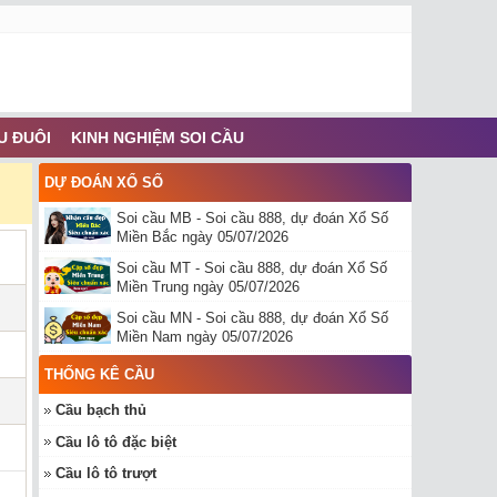
U ĐUÔI
KINH NGHIỆM SOI CẦU
DỰ ĐOÁN XỔ SỐ
Soi cầu MB - Soi cầu 888, dự đoán Xổ Số
Miền Bắc ngày 05/07/2026
Soi cầu MT - Soi cầu 888, dự đoán Xổ Số
Miền Trung ngày 05/07/2026
Soi cầu MN - Soi cầu 888, dự đoán Xổ Số
Miền Nam ngày 05/07/2026
THỐNG KÊ CẦU
Cầu bạch thủ
Cầu lô tô đặc biệt
Cầu lô tô trượt