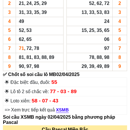
2
21, 24, 25, 29
52, 62, 72
2
3
31, 33, 35, 39
13, 33, 53, 83
3
4
49
24
4
5
52, 53
15, 25, 35, 65
5
6
62, 65
06
6
7
71
, 72, 78
97
7
8
81, 81, 83, 88, 89
78, 88, 98
8
9
90, 97, 98
29, 39, 49, 89
9
✅ Chốt số soi cầu lô MB02/04/2025
55
🌟 Đặc biệt: đầu, đuôi:
77 - 03 - 89
🌟 Lô tô 2 số chắc về:
58 - 07 - 43
🌟 Loto xiên:
=> Xem trực tiếp kết quả
XSMB
Soi cầu XSMB ngày 02/04/2025 bằng phương pháp
Pascal
Cầu Pascal Miền Bắc