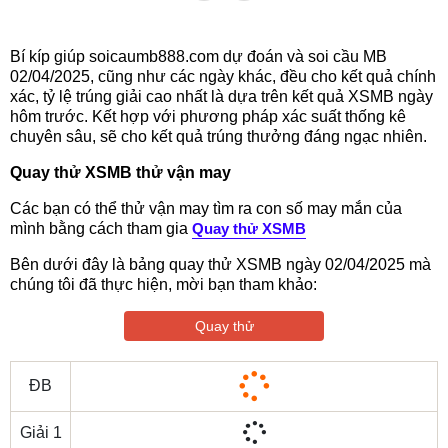
Bí kíp giúp soicaumb888.com dự đoán và soi cầu MB
02/04/2025, cũng như các ngày khác, đều cho kết quả chính
xác, tỷ lệ trúng giải cao nhất là dựa trên kết quả XSMB ngày
hôm trước. Kết hợp với phương pháp xác suất thống kê
chuyên sâu, sẽ cho kết quả trúng thưởng đáng ngạc nhiên.
Quay thử XSMB thử vận may
Các bạn có thể thử vận may tìm ra con số may mắn của
mình bằng cách tham gia
Quay thử XSMB
Bên dưới đây là bảng quay thử XSMB ngày 02/04/2025 mà
chúng tôi đã thực hiện, mời bạn tham khảo:
Quay thử
ĐB
Giải 1