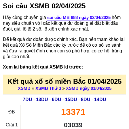
Soi cầu XSMB 02/04/2025
Hãy cùng chuyên gia
soi cầu MB 888 ngày 02/04/2025
hôm
nay siêu chuẩn với các kết quả dự đoán giải đặt biệt đầu
đuôi, giải lô tô 2 số, lô xiên chính xác nhất.
Để kết quả dự đoán được chính xác. Bạn nên tham khảo lại
kết quả Xổ Số Miền Bắc các kỳ trước để có cơ sở so sánh
và đưa ra quyết định chọn con số phù hợp, có cơ hội trúng
giải cao nhất.
Xem lại bảng kết quả XSMB kì trước:
Kết quả xổ số miền Bắc 01/04/2025
XSMB
»
XSMB Thứ 3
»
XSMB ngày 01/04/2025
7DU - 13DU - 6DU - 15DU - 8DU - 14DU
13371
ĐB
03039
Giải 1