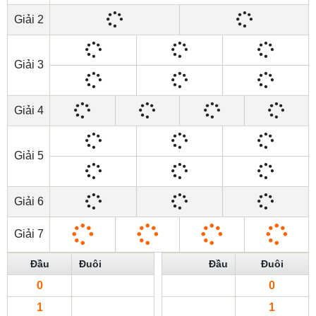
Giải 2
Giải 3
Giải 4
Giải 5
Giải 6
Giải 7
Đầu
Đuôi
Đầu
Đuôi
0
0
1
1