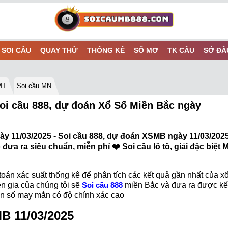
SOI CẦU
QUAY THỬ
THỐNG KÊ
SỔ MƠ
TK CẦU
SỚ ĐẦ
MT
Soi cầu MN
Soi cầu 888, dự đoán Xổ Số Miền Bắc ngày
ày 11/03/2025 - Soi cầu 888, dự đoán XSMB ngày 11/03/202
 đưa ra siêu chuẩn, miễn phí ❤️ Soi cầu lô tô, giải đặc biệt 
toán xác suất thống kê để phân tích các kết quả gần nhất của x
n gia của chúng tôi sẽ
Soi cầu 888
miền Bắc và đưa ra được kế
n số may mắn có độ chính xác cao
B 11/03/2025