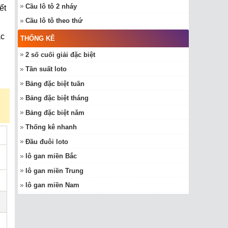
Cầu lô tô 2 nháy
ết
Cầu lô tô theo thứ
ắc
THỐNG KÊ
2 số cuối giải đặc biệt
Tần suất loto
Bảng đặc biệt tuần
Bảng đặc biệt tháng
Bảng đặc biệt năm
Thống kê nhanh
Đầu đuôi loto
lô gan miền Bắc
lô gan miền Trung
lô gan miền Nam