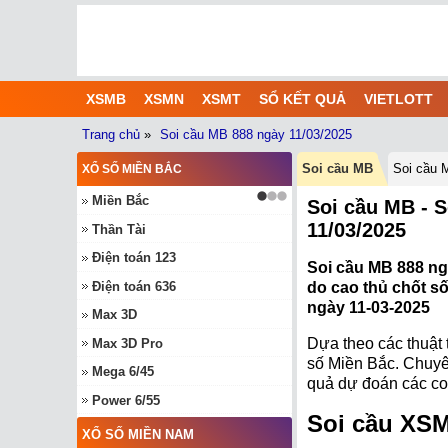
XSMB
XSMN
XSMT
SỔ KẾT QUẢ
VIETLOTT
Trang chủ
»
Soi cầu MB 888 ngày 11/03/2025
Soi cầu MB
Soi cầu 
XỔ SỐ MIỀN BẮC
Miền Bắc
Soi cầu MB - 
11/03/2025
Thần Tài
Điện toán 123
Soi cầu MB 888 ng
Điện toán 636
do cao thủ chốt số
ngày 11-03-2025
Max 3D
Dựa theo các thuật 
Max 3D Pro
số Miền Bắc. Chuyê
Mega 6/45
quả dự đoán các co
Power 6/55
Soi cầu XSM
XỔ SỐ MIỀN NAM