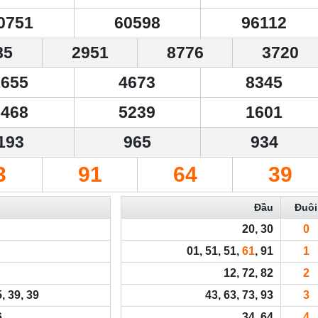
0751
60598
96112
85
2951
8776
3720
1655
4673
8345
5468
5239
1601
193
965
934
3
91
64
39
Đầu
Đuôi
20, 30
0
01, 51, 51,
61
, 91
1
12, 72, 82
2
5, 39, 39
43, 63, 73, 93
3
6
34, 64
4