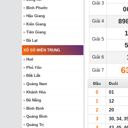
Giải 3
0
Bình Phước
Hậu Giang
89
Giải 4
Kiên Giang
Tiền Giang
Giải 5
Đà Lạt
XỔ SỐ MIỀN TRUNG
Giải 6
Huế
Phú Yên
6
Giải 7
Đắk Lắk
Đầu
Đuôi
Quảng Nam
0
01
Khánh Hòa
Đà Nẵng
1
12
Bình Định
2
20
Quảng Bình
3
30, 34, 3
Quảng Trị
4
43, 45, 4