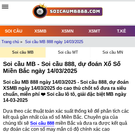
SOI CẦU
XSMB
XSMN
XSMT
T.KÊ
Trang chủ
»
Soi cầu MB 888 ngày 14/03/2025
Soi cầu MB
Soi cầu MT
Soi cầu MN
Soi cầu MB - Soi cầu 888, dự đoán Xổ Số
Miền Bắc ngày 14/03/2025
Soi cầu MB 888 ngày 14/03/2025 - Soi cầu 888, dự đoán
XSMB ngày 14/03/2025 do cao thủ chốt số đưa ra siêu
chuẩn, miễn phí ❤️ Soi cầu lô tô, giải đặc biệt MB ngày
14-03-2025
Dựa theo các thuật toán xác suất thống kê để phân tích các
kết quả gần nhất của xổ số Miền Bắc. Chuyên gia của
chúng tôi sẽ
Soi cầu 888
miền Bắc và đưa ra được kết quả
dự đoán các con số may mắn có độ chính xác cao