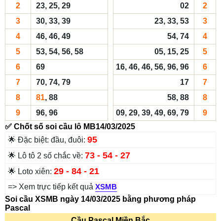
2
23, 25, 29
02
2
3
30, 33, 39
23, 33, 53
3
4
46, 46, 49
54, 74
4
5
53, 54, 56, 58
05, 15, 25
5
6
69
16, 46, 46, 56, 96, 96
6
7
70, 74, 79
17
7
8
81
, 88
58, 88
8
9
96, 96
09, 29, 39, 49, 69, 79
9
✅ Chốt số soi cầu lô MB14/03/2025
95
🌟 Đặc biệt: đầu, đuôi:
73 - 54 - 27
🌟 Lô tô 2 số chắc về:
29 - 84 - 21
🌟 Loto xiên:
=> Xem trực tiếp kết quả
XSMB
Soi cầu XSMB ngày 14/03/2025 bằng phương pháp
Pascal
Cầu Pascal Miền Bắc