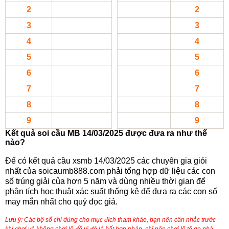
2
2
3
3
4
4
5
5
6
6
7
7
8
8
9
9
Kết quả soi cầu MB 14/03/2025 được đưa ra như thế
nào?
Để có kết quả cầu xsmb 14/03/2025 các chuyên gia giỏi
nhất của soicaumb888.com phải tổng hợp dữ liệu các con
số trúng giải của hơn 5 năm và dùng nhiều thời gian để
phân tích học thuật xác suất thống kê để đưa ra các con số
may mắn nhất cho quý đọc giả.
Lưu ý: Các bộ số chỉ dùng cho mục đích tham khảo, bạn nên cân nhắc trước