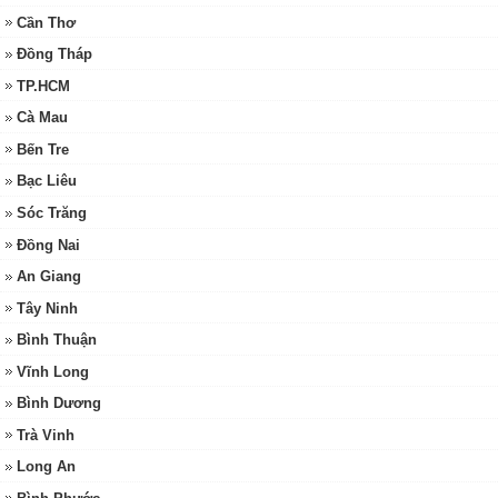
Cần Thơ
Đồng Tháp
TP.HCM
Cà Mau
Bến Tre
Bạc Liêu
Sóc Trăng
Đồng Nai
An Giang
Tây Ninh
Bình Thuận
Vĩnh Long
Bình Dương
Trà Vinh
Long An