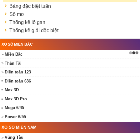
Bảng đặc biệt tuần
Sổ mơ
Thống kê lô gan
Thống kê giải đặc biệt
XỔ SỐ MIỀN BẮC
Miền Bắc
Thần Tài
Điện toán 123
Điện toán 636
Max 3D
Max 3D Pro
Mega 6/45
Power 6/55
XỔ SỐ MIỀN NAM
Vũng Tàu