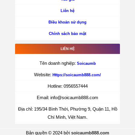
Liên hệ
Điều khoản sử dụng
Chính sách bảo mật
LIÊN HỆ
Tên doanh nghiệp:
Soicaumb
Website:
Https://soicaumb888.com/
Hotline: 0956557444
Email:
info@soicaumb888.com
Địa chỉ: 195/34 Bình Thới, Phường 9, Quận 11, Hồ
Chí Minh, Việt Nam.
Bản quyền © 2024 bởi
soicaumb888.com