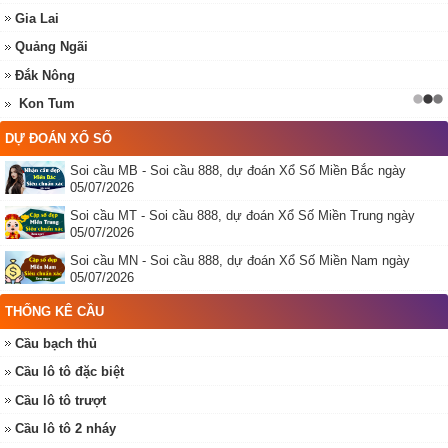
Gia Lai
Quảng Ngãi
Đắk Nông
Kon Tum
DỰ ĐOÁN XỔ SỐ
Soi cầu MB - Soi cầu 888, dự đoán Xổ Số Miền Bắc ngày
05/07/2026
Soi cầu MT - Soi cầu 888, dự đoán Xổ Số Miền Trung ngày
05/07/2026
Soi cầu MN - Soi cầu 888, dự đoán Xổ Số Miền Nam ngày
05/07/2026
THỐNG KÊ CẦU
Cầu bạch thủ
Cầu lô tô đặc biệt
Cầu lô tô trượt
Cầu lô tô 2 nháy