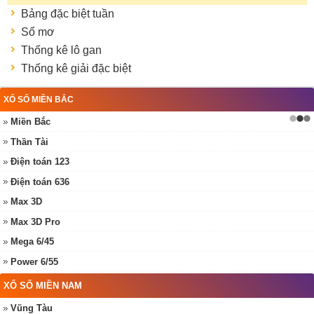
Bảng đặc biệt tuần
Sổ mơ
Thống kê lô gan
Thống kê giải đặc biệt
XỔ SỐ MIỀN BẮC
Miền Bắc
Thần Tài
Điện toán 123
Điện toán 636
Max 3D
Max 3D Pro
Mega 6/45
Power 6/55
XỔ SỐ MIỀN NAM
Vũng Tàu