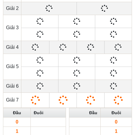
Giải 2
Giải 3
Giải 4
Giải 5
Giải 6
Giải 7
Đầu
Đuôi
Đầu
Đuôi
0
0
1
1