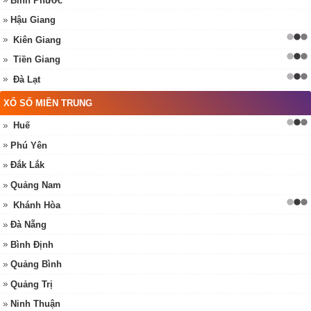
Bình Phước
Hậu Giang
Kiên Giang
Tiền Giang
Đà Lạt
XỔ SỐ MIỀN TRUNG
Huế
Phú Yên
Đắk Lắk
Quảng Nam
Khánh Hòa
Đà Nẵng
Bình Định
Quảng Bình
Quảng Trị
Ninh Thuận