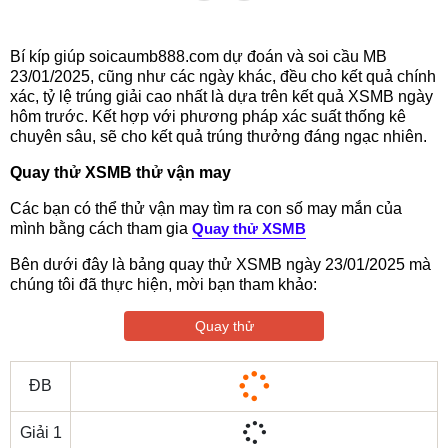
Bí kíp giúp soicaumb888.com dự đoán và soi cầu MB
23/01/2025, cũng như các ngày khác, đều cho kết quả chính
xác, tỷ lệ trúng giải cao nhất là dựa trên kết quả XSMB ngày
hôm trước. Kết hợp với phương pháp xác suất thống kê
chuyên sâu, sẽ cho kết quả trúng thưởng đáng ngạc nhiên.
Quay thử XSMB thử vận may
Các bạn có thể thử vận may tìm ra con số may mắn của
mình bằng cách tham gia
Quay thử XSMB
Bên dưới đây là bảng quay thử XSMB ngày 23/01/2025 mà
chúng tôi đã thực hiện, mời bạn tham khảo:
Quay thử
ĐB
Giải 1