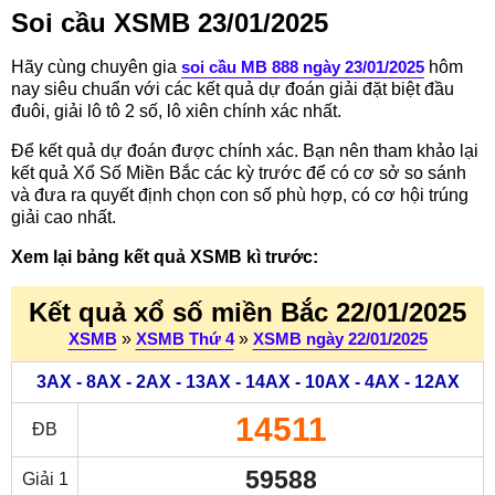
Soi cầu XSMB 23/01/2025
Hãy cùng chuyên gia
soi cầu MB 888 ngày 23/01/2025
hôm
nay siêu chuẩn với các kết quả dự đoán giải đặt biệt đầu
đuôi, giải lô tô 2 số, lô xiên chính xác nhất.
Để kết quả dự đoán được chính xác. Bạn nên tham khảo lại
kết quả Xổ Số Miền Bắc các kỳ trước để có cơ sở so sánh
và đưa ra quyết định chọn con số phù hợp, có cơ hội trúng
giải cao nhất.
Xem lại bảng kết quả XSMB kì trước:
Kết quả xổ số miền Bắc 22/01/2025
XSMB
»
XSMB Thứ 4
»
XSMB ngày 22/01/2025
3AX - 8AX - 2AX - 13AX - 14AX - 10AX - 4AX - 12AX
14511
ĐB
59588
Giải 1