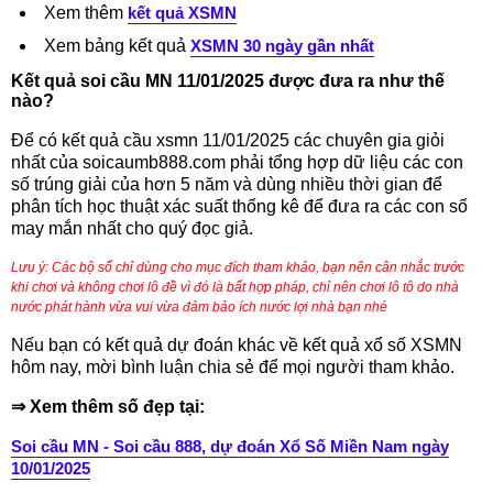
Xem thêm
kết quả XSMN
Xem bảng kết quả
XSMN 30 ngày gần nhất
Kết quả soi cầu MN 11/01/2025 được đưa ra như thế
nào?
Để có kết quả cầu xsmn 11/01/2025 các chuyên gia giỏi
nhất của soicaumb888.com phải tổng hợp dữ liệu các con
số trúng giải của hơn 5 năm và dùng nhiều thời gian để
phân tích học thuật xác suất thống kê để đưa ra các con số
may mắn nhất cho quý đọc giả.
Lưu ý: Các bộ số chỉ dùng cho mục đích tham khảo, bạn nên cân nhắc trước
khi chơi và không chơi lô đề vì đó là bất hợp pháp, chỉ nên chơi lô tô do nhà
nước phát hành vừa vui vừa đảm bảo ích nước lợi nhà bạn nhé
Nếu bạn có kết quả dự đoán khác về kết quả xổ số XSMN
hôm nay, mời bình luận chia sẻ để mọi người tham khảo.
⇒ Xem thêm số đẹp tại:
Soi cầu MN - Soi cầu 888, dự đoán Xổ Số Miền Nam ngày
10/01/2025