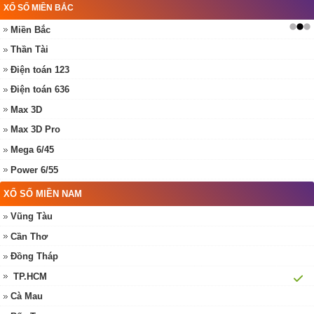
XỔ SỐ MIỀN BẮC
Miền Bắc
Thần Tài
Điện toán 123
Điện toán 636
Max 3D
Max 3D Pro
Mega 6/45
Power 6/55
XỔ SỐ MIỀN NAM
Vũng Tàu
Cần Thơ
Đồng Tháp
TP.HCM
Cà Mau