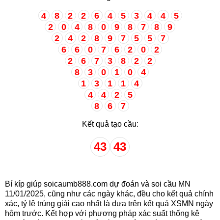
4
8
2
2
6
4
5
3
4
4
5
2
0
4
8
0
9
8
7
8
9
2
4
2
8
9
7
5
5
7
6
6
0
7
6
2
0
2
2
6
7
3
8
2
2
8
3
0
1
0
4
1
3
1
1
4
4
4
2
5
8
6
7
Kết quả tạo cầu:
43
43
Bí kíp giúp soicaumb888.com dự đoán và soi cầu MN
11/01/2025, cũng như các ngày khác, đều cho kết quả chính
xác, tỷ lệ trúng giải cao nhất là dựa trên kết quả XSMN ngày
hôm trước. Kết hợp với phương pháp xác suất thống kê