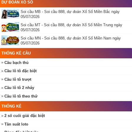
DỰ ĐOÁN XỔ SỐ
Soi cầu MB - Soi cầu 888, dự đoán Xổ Số Miền Bắc ngày
05/07/2026
Soi cầu MT - Soi cầu 888, dự đoán Xổ Số Miền Trung ngày
05/07/2026
Soi cầu MN - Soi cầu 888, dự đoán Xổ Số Miền Nam ngày
05/07/2026
THỐNG KÊ CẦU
Cầu bạch thủ
Cầu lô tô đặc biệt
Cầu lô tô trượt
Cầu lô tô 2 nháy
Cầu lô tô theo thứ
THỐNG KÊ
2 số cuối giải đặc biệt
Tần suất loto