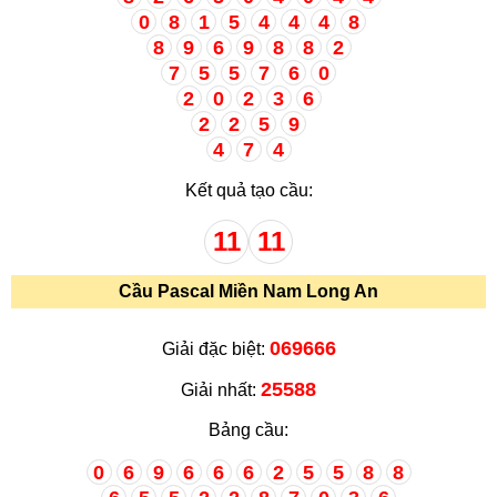
0
8
1
5
4
4
4
8
8
9
6
9
8
8
2
7
5
5
7
6
0
2
0
2
3
6
2
2
5
9
4
7
4
Kết quả tạo cầu:
11
11
Cầu Pascal Miền Nam Long An
069666
Giải đặc biệt:
25588
Giải nhất:
Bảng cầu:
0
6
9
6
6
6
2
5
5
8
8