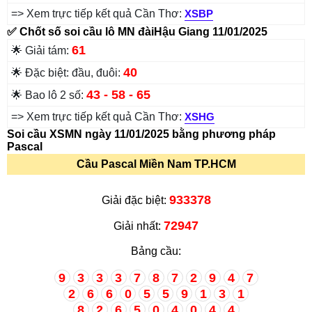
=> Xem trực tiếp kết quả Cần Thơ:
XSBP
✅ Chốt số soi cầu lô MN đàiHậu Giang 11/01/2025
61
🌟 Giải tám:
40
🌟 Đặc biệt: đầu, đuôi:
43 - 58 - 65
🌟 Bao lô 2 số:
=> Xem trực tiếp kết quả Cần Thơ:
XSHG
Soi cầu XSMN ngày 11/01/2025 bằng phương pháp
Pascal
Cầu Pascal Miền Nam TP.HCM
933378
Giải đặc biệt:
72947
Giải nhất:
Bảng cầu:
9
3
3
3
7
8
7
2
9
4
7
2
6
6
0
5
5
9
1
3
1
8
2
6
5
0
4
0
4
4