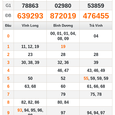
78863
02980
53859
G1
639293
872019
476455
ĐB
Đầu
Vĩnh Long
Bình Dương
Trà Vinh
00, 01, 01, 04,
0
04
08, 09
1
11, 12, 19
19
2
23
28
28
3
30, 38, 39
32, 36
39
4
46, 47
43, 46, 49
5
50
52
55
, 59, 59, 59
6
63, 68
60
61, 66, 68
7
79
75, 78
8
82, 82, 86
80, 84
93
, 94, 95, 96,
9
97
94, 94, 97