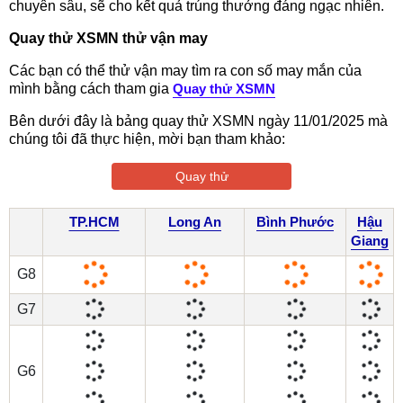
chuyên sâu, sẽ cho kết quả trúng thưởng đáng ngạc nhiên.
Quay thử XSMN thử vận may
Các bạn có thể thử vận may tìm ra con số may mắn của
mình bằng cách tham gia
Quay thử XSMN
Bên dưới đây là bảng quay thử XSMN ngày 11/01/2025 mà
chúng tôi đã thực hiện, mời bạn tham khảo:
Quay thử
TP.HCM
Long An
Bình Phước
Hậu
Giang
G8
G7
G6