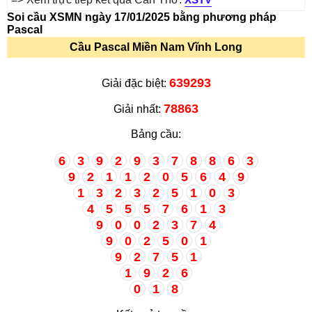
Soi cầu XSMN ngày 17/01/2025 bằng phương pháp
Pascal
Cầu Pascal Miền Nam Vĩnh Long
639293
Giải đặc biệt:
78863
Giải nhất:
Bảng cầu:
6
3
9
2
9
3
7
8
8
6
3
9
2
1
1
2
0
5
6
4
9
1
3
2
3
2
5
1
0
3
4
5
5
5
7
6
1
3
9
0
0
2
3
7
4
9
0
2
5
0
1
9
2
7
5
1
1
9
2
6
0
1
8