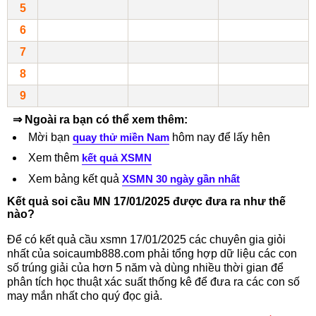
5
6
7
8
9
⇒ Ngoài ra bạn có thể xem thêm:
Mời bạn
quay thử miền Nam
hôm nay để lấy hên
Xem thêm
kết quả XSMN
Xem bảng kết quả
XSMN 30 ngày gần nhất
Kết quả soi cầu MN 17/01/2025 được đưa ra như thế
nào?
Để có kết quả cầu xsmn 17/01/2025 các chuyên gia giỏi
nhất của soicaumb888.com phải tổng hợp dữ liệu các con
số trúng giải của hơn 5 năm và dùng nhiều thời gian để
phân tích học thuật xác suất thống kê để đưa ra các con số
may mắn nhất cho quý đọc giả.