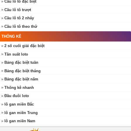
Cầu lô tô đặc biệt
Cầu lô tô trượt
Cầu lô tô 2 nháy
Cầu lô tô theo thứ
THỐNG KÊ
2 số cuối giải đặc biệt
Tần suất loto
Bảng đặc biệt tuần
Bảng đặc biệt tháng
Bảng đặc biệt năm
Thống kê nhanh
Đầu đuôi loto
lô gan miền Bắc
lô gan miền Trung
lô gan miền Nam