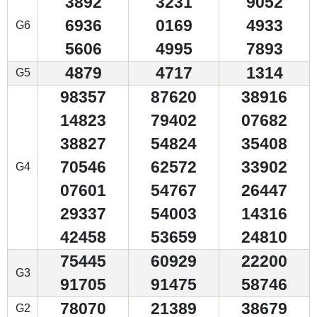
3892
3231
9052
6936
0169
4933
G6
5606
4995
7893
4879
4717
1314
G5
98357
87620
38916
14823
79402
07682
38827
54824
35408
70546
62572
33902
G4
07601
54767
26447
29337
54003
14316
42458
53659
24810
75445
60929
22200
G3
91705
91475
58746
78070
21389
38679
G2