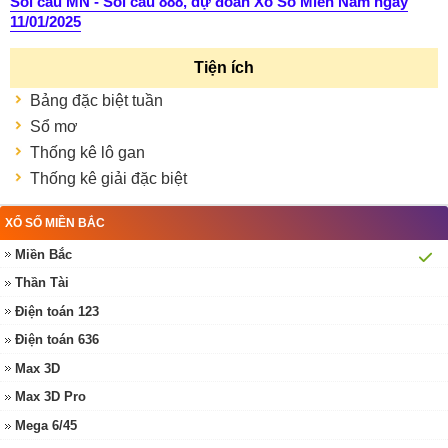
Soi cầu MN - Soi cầu 888, dự đoán Xổ Số Miền Nam ngày
11/01/2025
Tiện ích
Bảng đặc biệt tuần
Sổ mơ
Thống kê lô gan
Thống kê giải đặc biệt
XỔ SỐ MIỀN BẮC
Miền Bắc
Thần Tài
Điện toán 123
Điện toán 636
Max 3D
Max 3D Pro
Mega 6/45