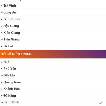
Trà Vinh
Long An
Bình Phước
Hậu Giang
Kiên Giang
Tiền Giang
Đà Lạt
XỔ SỐ MIỀN TRUNG
Huế
Phú Yên
Đắk Lắk
Quảng Nam
Khánh Hòa
Đà Nẵng
Bình Định