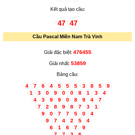
Kết quả tạo cầu:
47
47
Cầu Pascal Miền Nam Trà Vinh
476455
Giải đặc biệt:
53859
Giải nhất:
Bảng cầu:
4
7
6
4
5
5
5
3
8
5
9
1
3
0
9
0
0
8
1
3
4
4
3
9
9
0
8
9
4
7
7
2
8
9
8
7
3
1
9
0
7
7
5
0
4
9
7
4
2
5
4
6
1
6
7
9
7
7
3
6