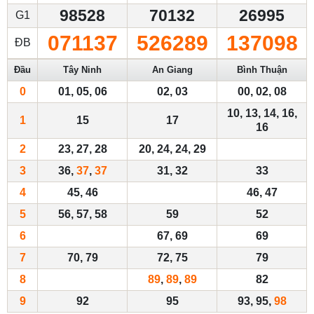
98528
70132
26995
G1
071137
526289
137098
ĐB
Đầu
Tây Ninh
An Giang
Bình Thuận
0
01, 05, 06
02, 03
00, 02, 08
10, 13, 14, 16,
1
15
17
16
2
23, 27, 28
20, 24, 24, 29
3
36,
37
,
37
31, 32
33
4
45, 46
46, 47
5
56, 57, 58
59
52
6
67, 69
69
7
70, 79
72, 75
79
8
89
,
89
,
89
82
9
92
95
93, 95,
98