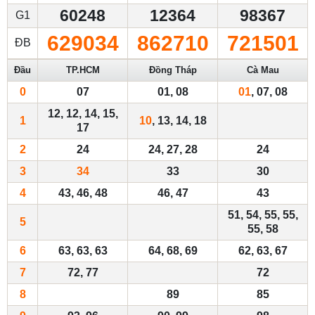
60248
12364
98367
G1
629034
862710
721501
ĐB
Đầu
TP.HCM
Đồng Tháp
Cà Mau
0
07
01, 08
01
, 07, 08
12, 12, 14, 15,
1
10
, 13, 14, 18
17
2
24
24, 27, 28
24
3
34
33
30
4
43, 46, 48
46, 47
43
51, 54, 55, 55,
5
55, 58
6
63, 63, 63
64, 68, 69
62, 63, 67
7
72, 77
72
8
89
85