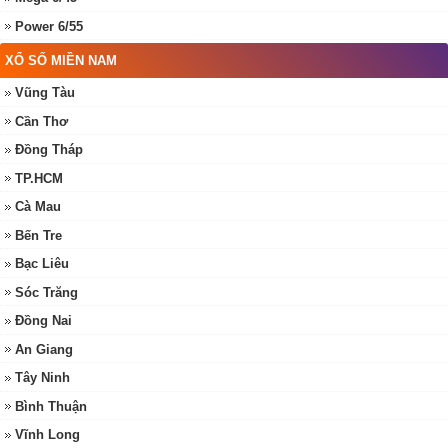
Power 6/55
XỔ SỐ MIỀN NAM
Vũng Tàu
Cần Thơ
Đồng Tháp
TP.HCM
Cà Mau
Bến Tre
Bạc Liêu
Sóc Trăng
Đồng Nai
An Giang
Tây Ninh
Bình Thuận
Vĩnh Long