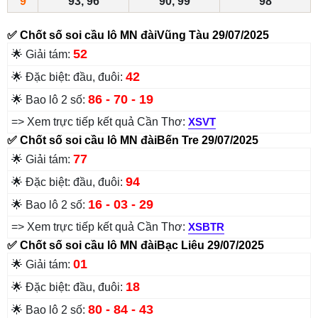
9
93, 96
90, 99
98
✅ Chốt số soi cầu lô MN đàiVũng Tàu 29/07/2025
52
🌟 Giải tám:
42
🌟 Đặc biệt: đầu, đuôi:
86 - 70 - 19
🌟 Bao lô 2 số:
=> Xem trực tiếp kết quả Cần Thơ:
XSVT
✅ Chốt số soi cầu lô MN đàiBến Tre 29/07/2025
77
🌟 Giải tám:
94
🌟 Đặc biệt: đầu, đuôi:
16 - 03 - 29
🌟 Bao lô 2 số:
=> Xem trực tiếp kết quả Cần Thơ:
XSBTR
✅ Chốt số soi cầu lô MN đàiBạc Liêu 29/07/2025
01
🌟 Giải tám:
18
🌟 Đặc biệt: đầu, đuôi:
80 - 84 - 43
🌟 Bao lô 2 số: