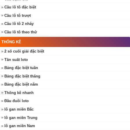
Cầu lô tô đặc biệt
Cầu lô tô trượt
Cầu lô tô 2 nháy
Cầu lô tô theo thứ
THỐNG KÊ
2 số cuối giải đặc biệt
Tần suất loto
Bảng đặc biệt tuần
Bảng đặc biệt tháng
Bảng đặc biệt năm
Thống kê nhanh
Đầu đuôi loto
lô gan miền Bắc
lô gan miền Trung
lô gan miền Nam