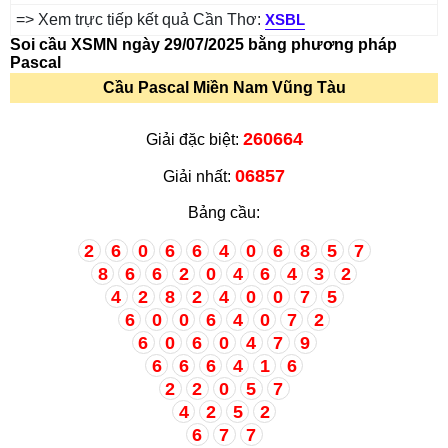
=> Xem trực tiếp kết quả Cần Thơ:
XSBL
Soi cầu XSMN ngày 29/07/2025 bằng phương pháp
Pascal
Cầu Pascal Miền Nam Vũng Tàu
260664
Giải đặc biệt:
06857
Giải nhất:
Bảng cầu:
2
6
0
6
6
4
0
6
8
5
7
8
6
6
2
0
4
6
4
3
2
4
2
8
2
4
0
0
7
5
6
0
0
6
4
0
7
2
6
0
6
0
4
7
9
6
6
6
4
1
6
2
2
0
5
7
4
2
5
2
6
7
7