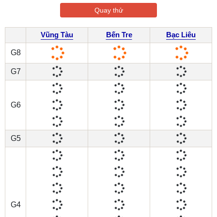
Quay thử
Vũng Tàu
Bến Tre
Bạc Liêu
G8
G7
G6
G5
G4