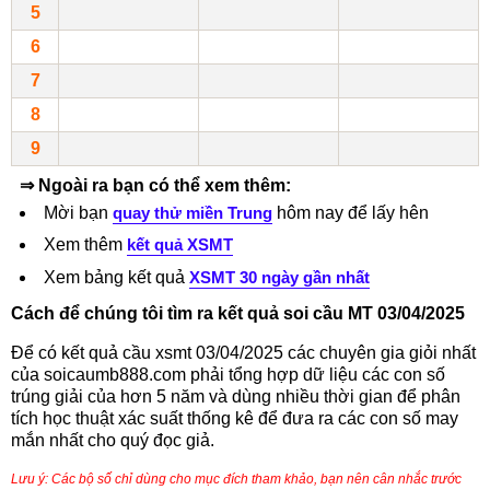
5
6
7
8
9
⇒ Ngoài ra bạn có thể xem thêm:
Mời bạn
quay thử miền Trung
hôm nay để lấy hên
Xem thêm
kết quả XSMT
Xem bảng kết quả
XSMT 30 ngày gần nhất
Cách để chúng tôi tìm ra kết quả soi cầu MT 03/04/2025
Để có kết quả cầu xsmt 03/04/2025 các chuyên gia giỏi nhất
của soicaumb888.com phải tổng hợp dữ liệu các con số
trúng giải của hơn 5 năm và dùng nhiều thời gian để phân
tích học thuật xác suất thống kê để đưa ra các con số may
mắn nhất cho quý đọc giả.
Lưu ý: Các bộ số chỉ dùng cho mục đích tham khảo, bạn nên cân nhắc trước