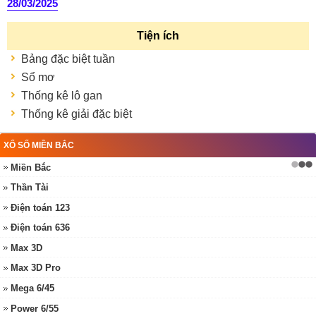
28/03/2025
Tiện ích
Bảng đặc biệt tuần
Sổ mơ
Thống kê lô gan
Thống kê giải đặc biệt
XỔ SỐ MIỀN BẮC
Miền Bắc
Thần Tài
Điện toán 123
Điện toán 636
Max 3D
Max 3D Pro
Mega 6/45
Power 6/55