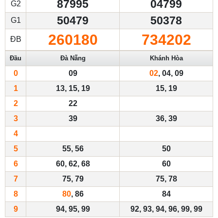
87995
04799
G2
50479
50378
G1
260180
734202
ĐB
Đầu
Đà Nẵng
Khánh Hòa
0
09
02
, 04, 09
1
13, 15, 19
15, 19
2
22
3
39
36, 39
4
5
55, 56
50
6
60, 62, 68
60
7
75, 79
75, 78
8
80
, 86
84
9
94, 95, 99
92, 93, 94, 96, 99, 99