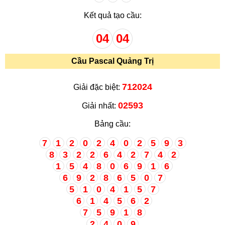
Kết quả tạo cầu:
04
04
Cầu Pascal Quảng Trị
712024
Giải đặc biệt:
02593
Giải nhất:
Bảng cầu:
7
1
2
0
2
4
0
2
5
9
3
8
3
2
2
6
4
2
7
4
2
1
5
4
8
0
6
9
1
6
6
9
2
8
6
5
0
7
5
1
0
4
1
5
7
6
1
4
5
6
2
7
5
9
1
8
2
4
0
9