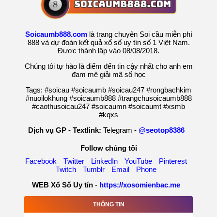
Soicaumb888.com
là trang chuyên Soi cầu miễn phí
888 và dự đoán kết quả xổ số uy tín số 1 Việt Nam.
Được thành lập vào 08/08/2018.
Chúng tôi tự hào là điểm đến tin cậy nhất cho anh em
đam mê giải mã số học
Tags: #soicau #soicaumb #soicau247 #rongbachkim
#nuoilokhung #soicaumb888 #trangchusoicaumb888
#caothusoicau247 #soicaumn #soicaumt #xsmb
#kqxs
Dịch vụ GP - Textlink:
Telegram -
@seotop8386
Follow chúng tôi
Facebook
Twitter
LinkedIn
YouTube
Pinterest
Twitch
Tumblr
Email
Phone
WEB Xổ Số Uy tín
-
https://xosomienbac.me
THÔNG TIN