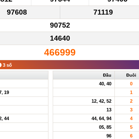
97608
71119
90752
14640
466999
Đầu
Đuôi
40, 40
0
7, 19
1
12, 42, 52
2
13
3
2, 44
44, 64, 94
4
05, 85
5
96
6