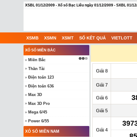
XSBL 01/12/2009 - Xổ số Bạc Liêu ngày 01/12/2009 - SXBL 01/12
XSMB
XSMN
XSMT
SỔ KẾT QUẢ
VIETLOTT
XỔ SỐ MIỀN BẮC
Miền Bắc
Thần Tài
Giải 8
Điện toán 123
Giải 7
Điện toán 636
Max 3D
3
Giải 6
Max 3D Pro
Giải 5
Mega 6/45
Power 6/55
397
Giải 4
XỔ SỐ MIỀN NAM
8