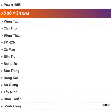
Power 6/55
XỔ SỐ MIỀN NAM
Vũng Tàu
Cần Thơ
Đồng Tháp
TP.HCM
Cà Mau
Bến Tre
Bạc Liêu
Sóc Trăng
Đồng Nai
An Giang
Tây Ninh
Bình Thuận
Vĩnh Long