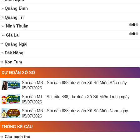
Quảng Bình
Quảng Trị
Ninh Thuận
Gia Lai
Quảng Ngãi
Đắk Nông
Kon Tum
DỰ ĐOÁN XỔ SỐ
Soi cầu MB - Soi cầu 888, dự đoán Xổ Số Miền Bắc ngày
05/07/2026
Soi cầu MT - Soi cầu 888, dự đoán Xổ Số Miền Trung ngày
05/07/2026
Soi cầu MN - Soi cầu 888, dự đoán Xổ Số Miền Nam ngày
05/07/2026
THỐNG KÊ CẦU
Cầu bạch thủ