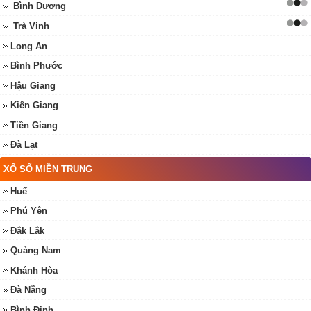
Bình Dương
Trà Vinh
Long An
Bình Phước
Hậu Giang
Kiên Giang
Tiền Giang
Đà Lạt
XỔ SỐ MIỀN TRUNG
Huế
Phú Yên
Đắk Lắk
Quảng Nam
Khánh Hòa
Đà Nẵng
Bình Định