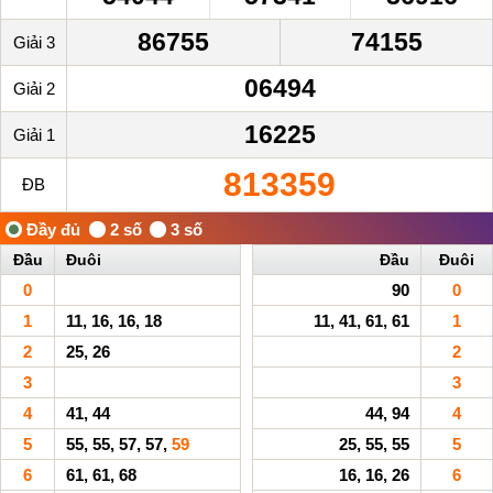
86755
74155
Giải 3
06494
Giải 2
16225
Giải 1
813359
ĐB
Đầu
Đuôi
Đầu
Đuôi
0
90
0
1
11, 16, 16, 18
11, 41, 61, 61
1
2
25, 26
2
3
3
4
41, 44
44, 94
4
5
55, 55, 57, 57,
59
25, 55, 55
5
6
61, 61, 68
16, 16, 26
6