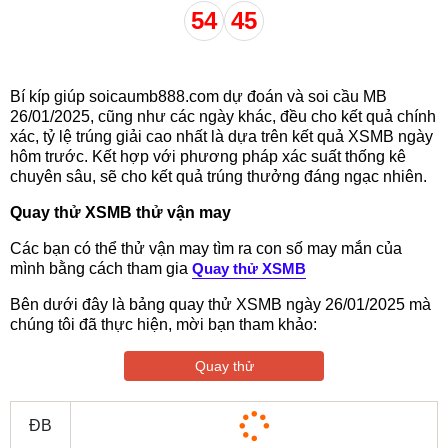
54
45
Bí kíp giúp soicaumb888.com dự đoán và soi cầu MB
26/01/2025, cũng như các ngày khác, đều cho kết quả chính
xác, tỷ lệ trúng giải cao nhất là dựa trên kết quả XSMB ngày
hôm trước. Kết hợp với phương pháp xác suất thống kê
chuyên sâu, sẽ cho kết quả trúng thưởng đáng ngạc nhiên.
Quay thử XSMB thử vận may
Các bạn có thể thử vận may tìm ra con số may mắn của
mình bằng cách tham gia
Quay thử XSMB
Bên dưới đây là bảng quay thử XSMB ngày 26/01/2025 mà
chúng tôi đã thực hiện, mời bạn tham khảo:
Quay thử
ĐB