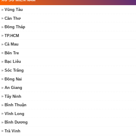
Vũng Tàu
Cần Thơ
Đồng Tháp
TP.HCM
Cà Mau
Bến Tre
Bạc Liêu
Sóc Trăng
Đồng Nai
An Giang
Tây Ninh
Bình Thuận
Vĩnh Long
Bình Dương
Trà Vinh