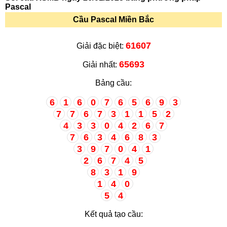
Pascal
Cầu Pascal Miền Bắc
61607
Giải đặc biệt:
65693
Giải nhất:
Bảng cầu:
6
1
6
0
7
6
5
6
9
3
7
7
6
7
3
1
1
5
2
4
3
3
0
4
2
6
7
7
6
3
4
6
8
3
3
9
7
0
4
1
2
6
7
4
5
8
3
1
9
1
4
0
5
4
Kết quả tạo cầu: