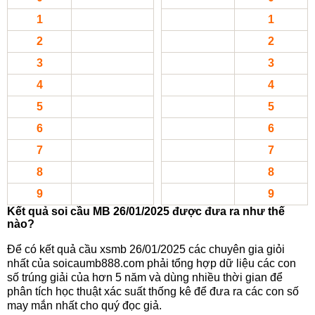
1
1
2
2
3
3
4
4
5
5
6
6
7
7
8
8
9
9
Kết quả soi cầu MB 26/01/2025 được đưa ra như thế
nào?
Để có kết quả cầu xsmb 26/01/2025 các chuyên gia giỏi
nhất của soicaumb888.com phải tổng hợp dữ liệu các con
số trúng giải của hơn 5 năm và dùng nhiều thời gian để
phân tích học thuật xác suất thống kê để đưa ra các con số
may mắn nhất cho quý đọc giả.