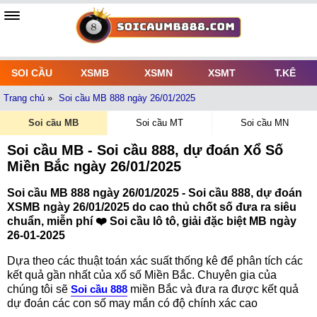
SOI CẦU
XSMB
XSMN
XSMT
T.KÊ
Trang chủ
»
Soi cầu MB 888 ngày 26/01/2025
Soi cầu MB
Soi cầu MT
Soi cầu MN
Soi cầu MB - Soi cầu 888, dự đoán Xổ Số
Miền Bắc ngày 26/01/2025
Soi cầu MB 888 ngày 26/01/2025 - Soi cầu 888, dự đoán
XSMB ngày 26/01/2025 do cao thủ chốt số đưa ra siêu
chuẩn, miễn phí ❤️ Soi cầu lô tô, giải đặc biệt MB ngày
26-01-2025
Dựa theo các thuật toán xác suất thống kê để phân tích các
kết quả gần nhất của xổ số Miền Bắc. Chuyên gia của
chúng tôi sẽ
Soi cầu 888
miền Bắc và đưa ra được kết quả
dự đoán các con số may mắn có độ chính xác cao