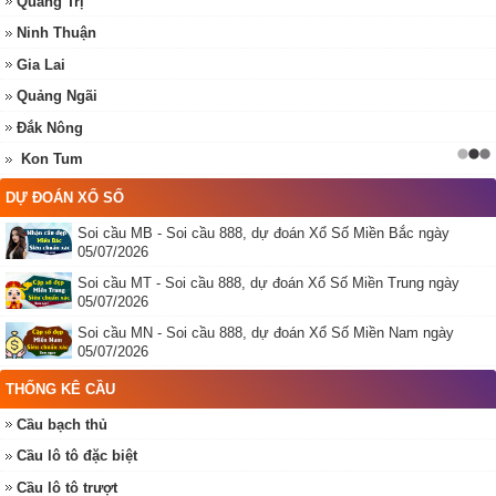
Quảng Trị
Ninh Thuận
Gia Lai
Quảng Ngãi
Đắk Nông
Kon Tum
DỰ ĐOÁN XỔ SỐ
Soi cầu MB - Soi cầu 888, dự đoán Xổ Số Miền Bắc ngày
05/07/2026
Soi cầu MT - Soi cầu 888, dự đoán Xổ Số Miền Trung ngày
05/07/2026
Soi cầu MN - Soi cầu 888, dự đoán Xổ Số Miền Nam ngày
05/07/2026
THỐNG KÊ CẦU
Cầu bạch thủ
Cầu lô tô đặc biệt
Cầu lô tô trượt