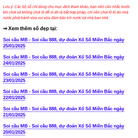
Lưu ý: Các bộ số chỉ dùng cho mục đích tham khảo, bạn nên cân nhắc trước
khi chơi và không chơi lô đề vì đó là bất hợp pháp, chỉ nên chơi lô tô do nhà
nước phát hành vừa vui vừa đảm bảo ích nước lợi nhà bạn nhé
⇒ Xem thêm số đẹp tại:
Soi cầu MB - Soi cầu 888, dự đoán Xổ Số Miền Bắc ngày
25/01/2025
Soi cầu MB - Soi cầu 888, dự đoán Xổ Số Miền Bắc ngày
24/01/2025
Soi cầu MB - Soi cầu 888, dự đoán Xổ Số Miền Bắc ngày
23/01/2025
Soi cầu MB - Soi cầu 888, dự đoán Xổ Số Miền Bắc ngày
22/01/2025
Soi cầu MB - Soi cầu 888, dự đoán Xổ Số Miền Bắc ngày
21/01/2025
Soi cầu MB - Soi cầu 888, dự đoán Xổ Số Miền Bắc ngày
20/01/2025