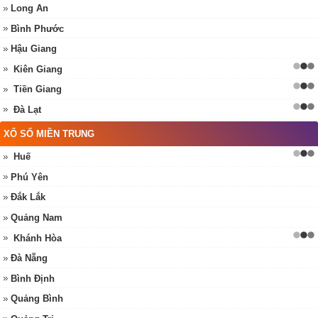
Long An
Bình Phước
Hậu Giang
Kiên Giang
Tiền Giang
Đà Lạt
XỔ SỐ MIỀN TRUNG
Huế
Phú Yên
Đắk Lắk
Quảng Nam
Khánh Hòa
Đà Nẵng
Bình Định
Quảng Bình